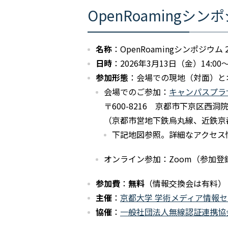
OpenRoamingシン
名称
：OpenRoamingシンポジウム 
日時
：2026年3月13日（金）14:00～
参加形態
：会場での現地（対面）と
会場でのご参加：
キャンパスプラ
〒600-8216 京都市下京区西
（京都市営地下鉄烏丸線、近鉄京
下記地図参照。詳細なアクセス
オンライン参加：Zoom（参加登
参加費
：
無料
（情報交換会は有料）
主催
：
京都大学 学術メディア情報
協催
：
一般社団法人無線認証連携協