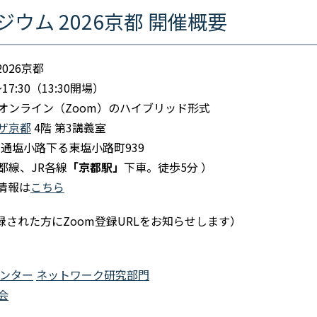
ポジウム 2026京都 開催概要
2026京都
17:30（13:30開場）
オンライン（Zoom）のハイブリッド形式
ザ京都
4階 第3講義室
洞院通塩小路下る東塩小路町939
都線、JR各線
「京都駅」
下車。徒歩5分 ）
情報は
こちら
録された方にZoom登録URLをお知らせします）
センター
ネットワーク研究部門
会