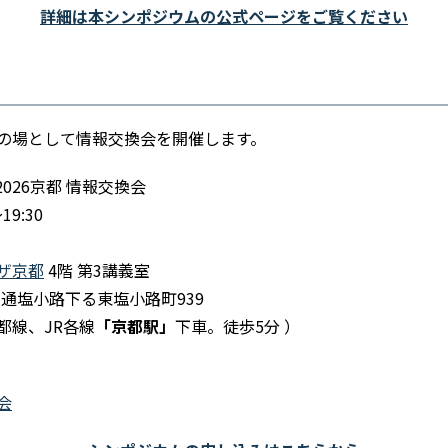
詳細は本シンポジウムの公式ページをご覧ください
の場として情報交換会を開催します。
 2026京都 情報交換会
9:30
ザ京都
4階 第3講義室
洞院通塩小路下る東塩小路町939
都線、JR各線
「京都駅」
下車。徒歩5分 ）
会