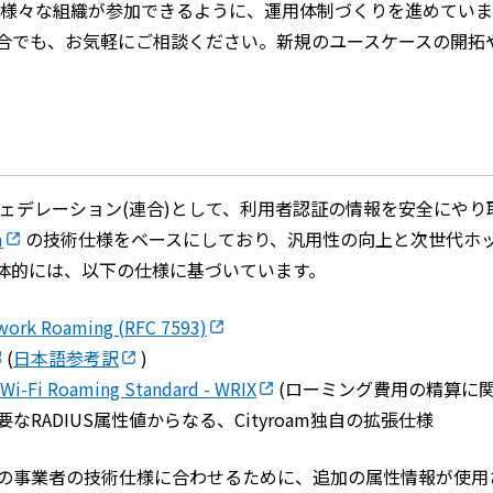
囲で、様々な組織が参加できるように、運用体制づくりを進めてい
合でも、お気軽にご相談ください。新規のユースケースの開拓
ング・フェデレーション(連合)として、利用者認証の情報を安全に
m
の技術仕様をベースにしており、汎用性の向上と次世代ホットス
体的には、以下の仕様に基づいています。
twork Roaming (RFC 7593)
(
日本語参考訳
)
 Wi-Fi Roaming Standard - WRIX
(ローミング費用の精算に関する
RADIUS属性値からなる、Cityroam独自の拡張仕様
事業者の技術仕様に合わせるために、追加の属性情報が使用される