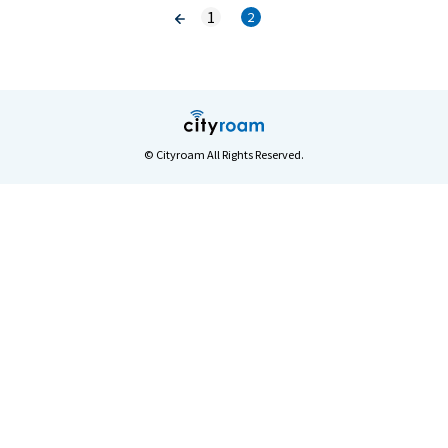
1
2
© Cityroam All Rights Reserved.