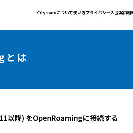
Cityroamについて
使い方
プライバシー
入会案内
組
ngとは
roid 11以降) をOpenRoamingに接続する