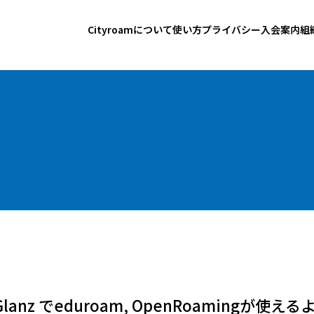
Cityroamについて
使い方
プライバシー
入会案内
組
Glanz でeduroam, OpenRoamingが