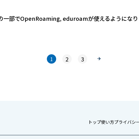
でOpenRoaming, eduroamが使えるようにな
2
3
1
トップ
使い方
プライバシ