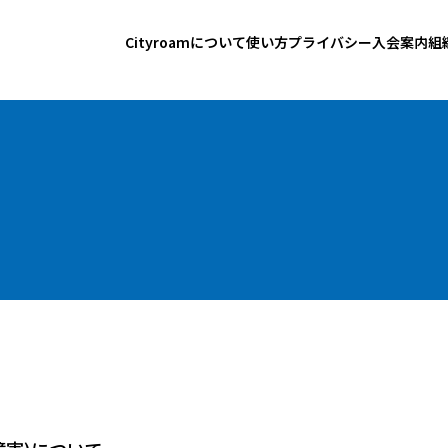
Cityroamについて
使い方
プライバシー
入会案内
組